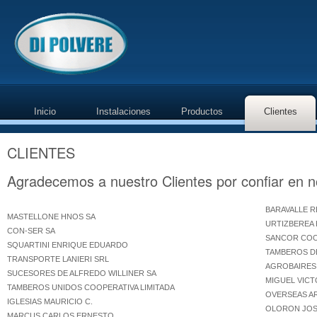
Inicio
Instalaciones
Productos
Clientes
CLIENTES
Agradecemos a nuestro Clientes por confiar en n
BARAVALLE R
MASTELLONE HNOS SA
URTIZBEREA
CON-SER SA
SANCOR COO
SQUARTINI ENRIQUE EDUARDO
TAMBEROS DE
TRANSPORTE LANIERI SRL
AGROBAIRES
SUCESORES DE ALFREDO WILLINER SA
MIGUEL VIC
TAMBEROS UNIDOS COOPERATIVA LIMITADA
OVERSEAS A
IGLESIAS MAURICIO C.
OLORON JOS
MARCUS CARLOS ERNESTO