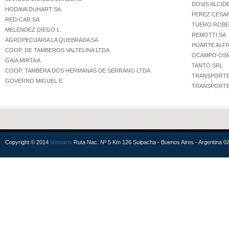
DOVIS ALCID
HODAVA DUHART SA
PEREZ CESAR
RED-CAR SA
TUERO ROBE
MELENDEZ DIEGO L.
REMOTTI SA
AGROPECUARIA LA QUEBRADA SA
HUARTE ALFR
COOP. DE TAMBEROS VALTELINA LTDA.
OCAMPO OS
GAIA MIRTA A.
TANTO SRL
COOP. TAMBERA DOS HERMANAS DE SERRANO LTDA.
TRANSPORTE
GOVERNO MIGUEL E.
TRANSPORTE
Copyright © 2014
Vonnarts
Ruta Nac. Nº 5 Km 126 Suipacha - Buenos Aires - Argentina